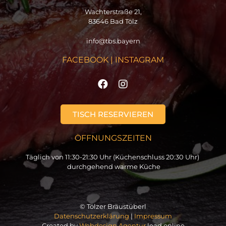
Wachterstraße 21,
83646 Bad Tölz
info@tbs.bayern
FACEBOOK | INSTAGRAM
TISCH RESERVIEREN
ÖFFNUNGSZEITEN
Täglich von 11:30-21:30 Uhr (Küchenschluss 20:30 Uhr)
durchgehend warme Küche
© Tölzer Bräustüberl
Datenschutzerklärung
|
Impressum
Created by
Webdesign Agentur
lead.online